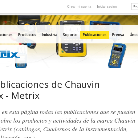
Crear mi cuenta
Iniciar sesión
Internacional
icio
Nuestras filiales en el extranjero
aciones
Productos
Industria
Soporte
Publicaciones
Prensa
Únet
blicaciones de Chauvin
 - Metrix
 en esta página todas las publicaciones que se pueden
sobre los productos y actividades de la marca Chauvin
etrix (catálogos, Cuadernos de la instrumentación,
licación, etc.).