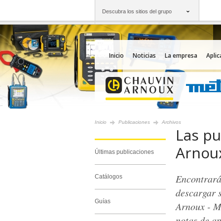
Descubra los sitios del grupo
Grupo
Empresas
Chauvin Arnoux
Una oferta a su serv
Inicio
Noticias
La empresa
Aplic
Inicio
Publicaciones
Archivos
Las pu
Arnoux
Últimas publicaciones
Encontrará
Catálogos
descargar 
Guías
Arnoux - M
notas de ap