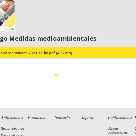
ogo Medidas medioambientales
environnement_2023_es_bd.pdf (4.27 mo)
1
Aplicaciones
Productos
Industria
Soporte
Publicaciones
Sector eléctrico
Últimas
publicaciones
Diagnósticos y