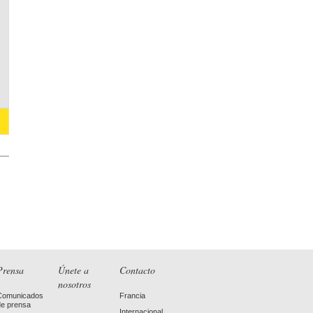
Prensa
Únete a
Contacto
nosotros
Comunicados
Francia
de prensa
Internacional