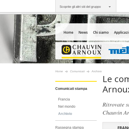
Scoprite gli altri siti del gruppo
Gruppo
Società
Chauvin Arnoux
Un'offerta al vostro
Home
News
Chi siamo
Applicazi
Home
Comunicati
Archivio
Le com
Arnoux
Comunicati stampa
Francia
Ritrovate 
Nel mondo
Chauvin A
Archivio
FRAN
Rassegna stampa