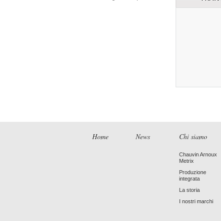
Home
News
Chi siamo
Chauvin Arnoux
Metrix
Produzione
integrata
La storia
I nostri marchi