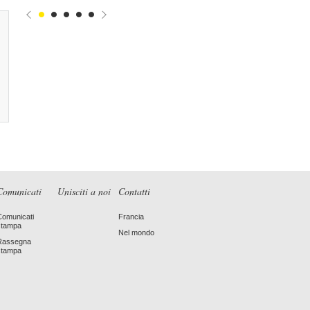
Comunicati
Unisciti a noi
Contatti
Comunicati
Francia
stampa
Nel mondo
Rassegna
stampa