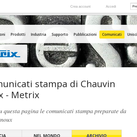
Crea account
Accedi
Nel mondo
 servizio
Le nostre filiali all'estero
oni
Prodotti
Industria
Supporto
Pubblicazioni
Comunicati
Unisci
unicati stampa di Chauvin
 - Metrix
su questa pagina le comunicati stampa preparate da
rnoux
CIA
NEL MONDO
ARCHIVIO