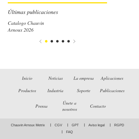
Últimas publicaciones
Catalogo Chauvin
Arnoux 2026
Inicio
Noticias
La empresa
Aplicaciones
Productos
Industria
Soporte
Publicaciones
Únete a
Prensa
Contacto
nosotros
Chauvin Arnoux Metrix
CGV
GPT
Aviso legal
RGPD
FAQ
LinkedIn
Facebook
Twitter
Instagram