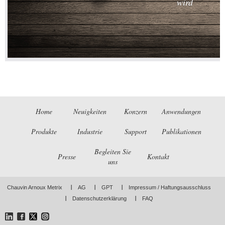
wird
Home
Neuigkeiten
Konzern
Anwendungen
Produkte
Industrie
Support
Publikationen
Begleiten Sie
Presse
Kontakt
uns
Chauvin Arnoux Metrix
AG
GPT
Impressum / Haftungsausschluss
Datenschutzerklärung
FAQ
LinkedIn
Facebook
Twitter
Instagram