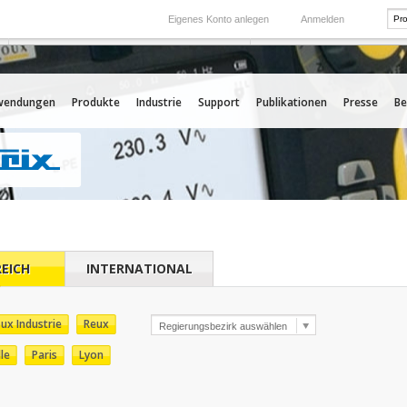
Eigenes Konto anlegen
Anmelden
International
Unsere Auslands-Tochtergesellschaften
wendungen
Produkte
Industrie
Support
Publikationen
Presse
Be
EICH
INTERNATIONAL
ux Industrie
Reux
lle
Paris
Lyon