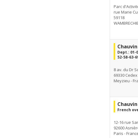
Parc d'Activit
rue Marie Cu
59118
WAMBRECHIES
Chauvin
Dept.: 01-
52-58-63-6
8 av. du Dr 
69330 Cedex
Meyzieu - Fr
Chauvin 
French ove
12-16 rue Sa
92600 Asnièr
Paris - Franc