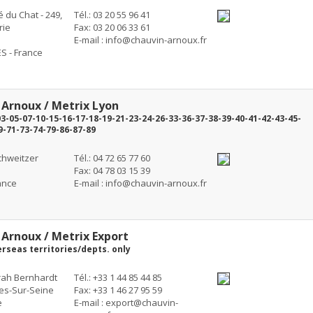
é du Chat - 249,
Tél.: 03 20 55 96 41
rie
Fax: 03 20 06 33 61
E-mail :
info@chauvin-arnoux.fr
 - France
 Arnoux / Metrix Lyon
03-05-07-10-15-16-17-18-19-21-23-24-26-33-36-37-38-39-40-41-42-43-45-
9-71-73-74-79-86-87-89
Schweitzer
Tél.: 04 72 65 77 60
Fax: 04 78 03 15 39
ance
E-mail :
info@chauvin-arnoux.fr
Arnoux / Metrix Export
rseas territories/depts. only
rah Bernhardt
Tél.: +33 1 44 85 44 85
es-Sur-Seine
Fax: +33 1 46 27 95 59
e
E-mail :
export@chauvin-