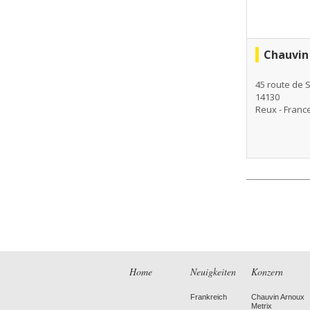
Chauvin 
45 route de 
14130
Reux - Franc
Home
Neuigkeiten
Konzern
Frankreich
Chauvin Arnoux
Metrix