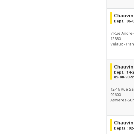
Chauvin
Dept.: 06-
7 Rue André
13880
Velaux - Fra
Chauvin 
Dept.: 14-
85-88-90-9
12-16 Rue Sa
92600
Asnières-Sur
Chauvin 
Depts.: 02