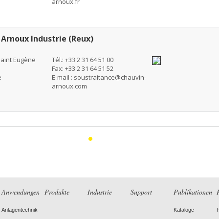
arnoux.fr
Arnoux Industrie (Reux)
Saint Eugène
Tél.: +33 2 31 64 51 00
Fax: +33 2 31 64 51 52
e
E-mail :
soustraitance@chauvin-
arnoux.com
1
Anwendungen
Produkte
Industrie
Support
Publikationen
Anlagentechnik
Kataloge