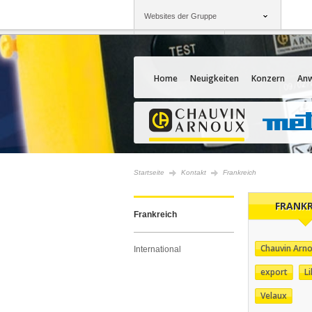
Websites der Gruppe
Gruppe
Unternehmen
Chauvin Arnoux
Angebote für Sie
Home
Neuigkeiten
Konzern
An
Startseite
Kontakt
Frankreich
FRANKR
Frankreich
Chauvin Arno
International
export
Li
Velaux