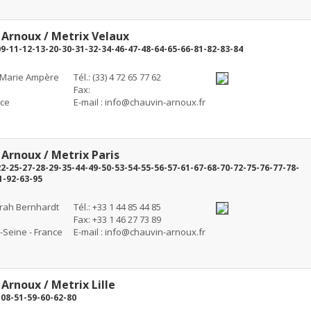
 Arnoux / Metrix Velaux
09-11-12-13-20-30-31-32-34-46-47-48-64-65-66-81-82-83-84
-Marie Ampère
Tél.: (33) 4 72 65 77 62
Fax:
nce
E-mail :
info@chauvin-arnoux.fr
Arnoux / Metrix Paris
22-25-27-28-29-35-44-49-50-53-54-55-56-57-61-67-68-70-72-75-76-77-78-
1-92-63-95
rah Bernhardt
Tél.: +33 1 44 85 44 85
Fax: +33 1 46 27 73 89
-Seine - France
E-mail :
info@chauvin-arnoux.fr
Arnoux / Metrix Lille
-08-51-59-60-62-80