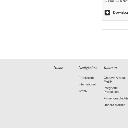
... Entretien a
Download
Home
Neuigkeiten
Konzern
Frankreich
Chauvin Arnoux
Metrix
International
Integrierte
Archiv
Produktion
Firmengeschicht
Unsere Marken