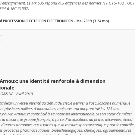
 à l'enseignement. Le MX 535 répond aux exigences des normes N F C l 5-100, FOC l
364-6, IEC 61557.
 PROFESSION ELECTRICIEN ELECTRONICIEN - Mai 2019 (3.24 mo)
Arnoux: une identité renforcée à dimension
ionale
AZINE - Avril 2019
trôleur universel inventé au début du siècle dernier à l'oscilloscope numérique
ont plusieurs milliers d'innovations majeures qui ont ponctué les 125 ans
 Chauvin Arnoux et contribué à sa notoriété internationale. Si son cœur de métier
e la mesure, le groupe français, à force d'acquisitions au fil des décennies, étend
à d'autres domaines aussi variés que la mesure spectroscopique pour le contrôle
les procédés pharmaceutiques, biotechnologiques, chimiques, agroalimentaires