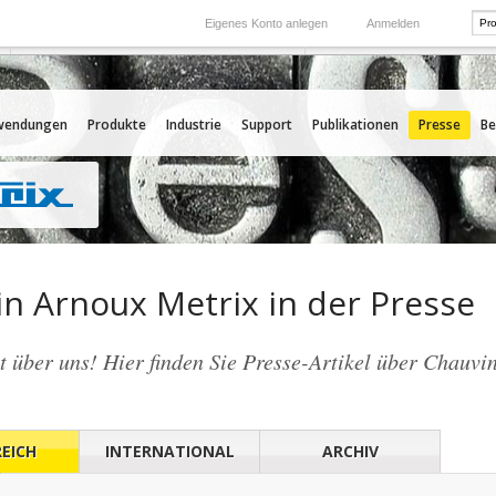
Eigenes Konto anlegen
Anmelden
International
Unsere Auslands-Tochtergesellschaften
wendungen
Produkte
Industrie
Support
Publikationen
Presse
Be
n Arnoux Metrix in der Presse
 über uns! Hier finden Sie Presse-Artikel über Chauvi
EICH
INTERNATIONAL
ARCHIV