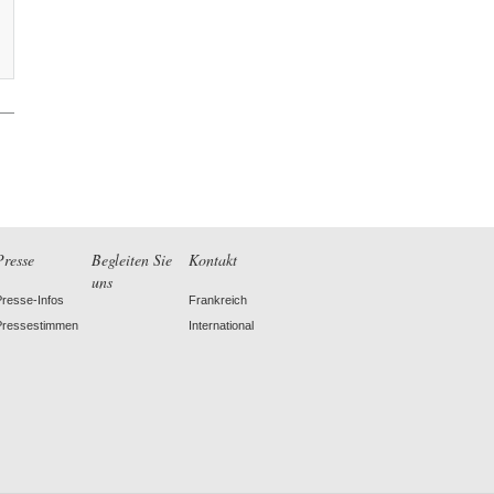
Presse
Begleiten Sie
Kontakt
uns
Presse-Infos
Frankreich
Pressestimmen
International
am