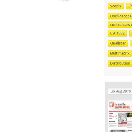
Scopix
C
Oscilloscope
controleurs d
C.A 1882
Qualistar
Multimetrix
Distribution
29 Aug 2019