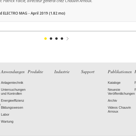
vec Patrick Yaicle, directeur général chez Chauvin Arnoux.
 ELECTRO MAG - April 2019 (1.82 mo)
1
2
3
4
Suivant
Anwendungen
Produkte
Industrie
Support
Publikationen
Anlagentechnik
Kataloge
Untersuchungen
Neueste
und Kontrollen
Veröffentlichungen
Energieeffizienz
Archiv
e
Bildungswesen
Videos Chauvin
Arnoux
Labor
Wartung
LinkedIn
Facebook
Twitter
Instagr