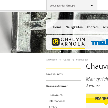
Websites der Gruppe
Gruppe
Unternehmen
Chauvin Arnoux
Angebote für Sie
Home
Neuigkeiten
Konzern
An
Startseite
Presse
Frankreich
Chauvi
Presse-Infos
Man spricht
Arnoux
Pressestimmen
Frankreich
FRANKR
International
Archiv