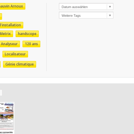
hauvin Arnoux
'installation
Metrix
handscope
Analyseur
120 ans
Localisateur
Génie climatique