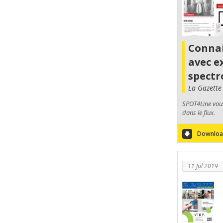
Connai
avec e
spectr
La Gazette
SPOT4Line vous
dans le flux.
Download
11 Jul 2019