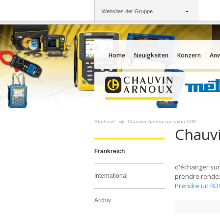
Websites der Gruppe
Gruppe
Unternehmen
Chauvin Arnoux
Angebote für Sie
Home
Neuigkeiten
Konzern
An
Startseite
Chauvin Arnoux au salon CIM
Chauvi
Frankreich
d'échanger sur
prendre rendez
International
Prendre un RD
Archiv