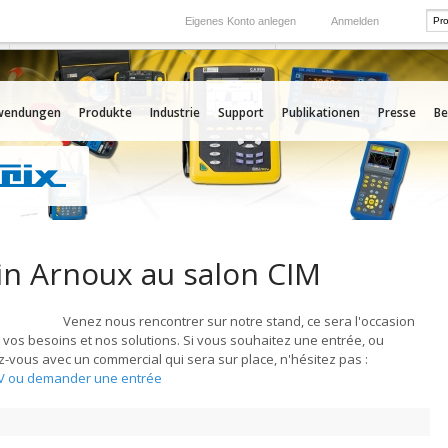
Eigenes Konto anlegen
Anmelden
International
Unsere Auslands-Tochtergesellschaften
wendungen
Produkte
Industrie
Support
Publikationen
Presse
Be
n Arnoux au salon CIM
Venez nous rencontrer sur notre stand, ce sera l'occasion
 vos besoins et nos solutions. Si vous souhaitez une entrée, ou
-vous avec un commercial qui sera sur place, n'hésitez pas :
V ou demander une entrée