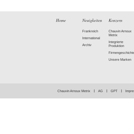
Home
Neuigkeiten
Konzern
Frankreich
Chauvin Arnoux
Metrix
International
Integrierte
Archiv
Produktion
Firmengeschicht
Unsere Marken
Chauvin Arnoux Metrix
AG
GPT
Impre