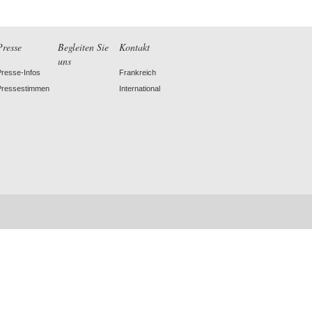
Presse
Begleiten Sie
Kontakt
uns
Presse-Infos
Frankreich
Pressestimmen
International
am