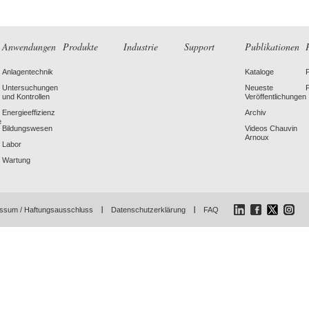
Anwendungen
Produkte
Industrie
Support
Publikationen
Anlagentechnik
Kataloge
Untersuchungen
Neueste
und Kontrollen
Veröffentlichungen
Energieeffizienz
Archiv
e
Bildungswesen
Videos Chauvin
Arnoux
Labor
Wartung
LinkedIn
Facebook
Twitter
Instagr
ssum / Haftungsausschluss
Datenschutzerklärung
FAQ